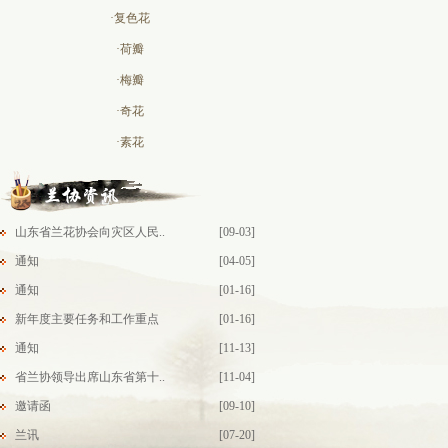
·复色花
·荷瓣
·梅瓣
·奇花
·素花
山东省兰花协会向灾区人民..
[09-03]
通知
[04-05]
通知
[01-16]
新年度主要任务和工作重点
[01-16]
通知
[11-13]
省兰协领导出席山东省第十..
[11-04]
邀请函
[09-10]
兰讯
[07-20]