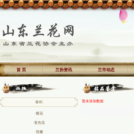
首 页
兰协资讯
兰市动态
暂未添加数据
春剑
·蝶花
·复色花
·荷瓣