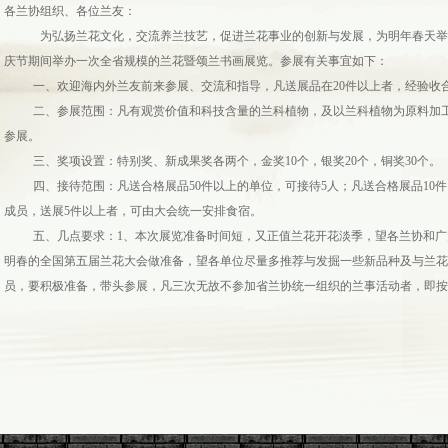
各兰协组织、各位兰友：
为弘扬兰花文化，交流养兰技艺，促进兰花事业的创新与发展，为明年春天
庆节期间举办一次全省规模的兰花暨颂兰书画展览。参展有关事宜如下：
一、欢迎海内外兰友前来参展、交流和指导，凡送展品在20件以上者，经验收
二、参展范围：凡有观赏价值和科技含量的兰科植物，及以兰科植物为原料加
参展。
三、奖项设置：特别奖、新成果奖各两个，金奖10个，银奖20个，铜奖30个。
四、接待范围：凡送合格展品50件以上的单位，可接待5人；凡送合格展品10
成员，送展5件以上者，可由大会统一安排食宿。
五、几点要求：1、本次展览准备时间短，又正值兰花开花淡季，望各兰协和广
明春的全国第五届兰花大会做准备，望各单位尽量多推荐与发掘一些新品种及与兰花
员，要积极准备，带头参展，凡三次无故不参加省兰协统一组织的兰事活动者，即按