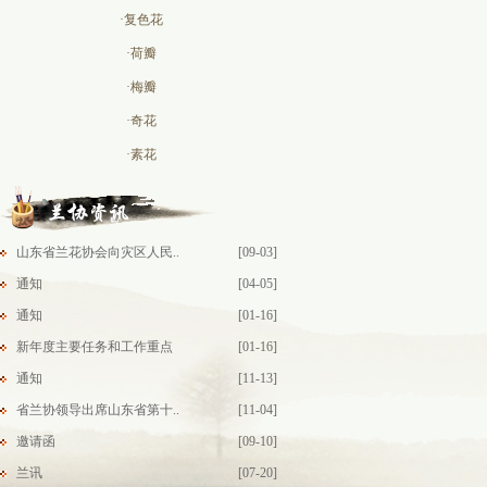
·复色花
·荷瓣
·梅瓣
·奇花
·素花
山东省兰花协会向灾区人民..
[09-03]
通知
[04-05]
通知
[01-16]
新年度主要任务和工作重点
[01-16]
通知
[11-13]
省兰协领导出席山东省第十..
[11-04]
邀请函
[09-10]
兰讯
[07-20]