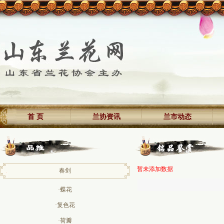
首 页
兰协资讯
兰市动态
暂未添加数据
春剑
·蝶花
·复色花
·荷瓣