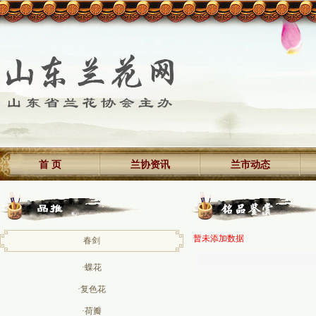
首 页
兰协资讯
兰市动态
暂未添加数据
春剑
·蝶花
·复色花
·荷瓣