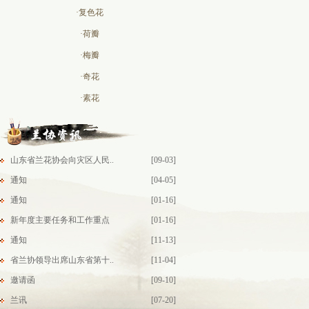
·复色花
·荷瓣
·梅瓣
·奇花
·素花
山东省兰花协会向灾区人民..
[09-03]
通知
[04-05]
通知
[01-16]
新年度主要任务和工作重点
[01-16]
通知
[11-13]
省兰协领导出席山东省第十..
[11-04]
邀请函
[09-10]
兰讯
[07-20]