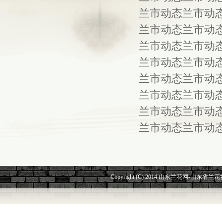
兰市动态兰市动
兰市动态兰市动
兰市动态兰市动
兰市动态兰市动
兰市动态兰市动
兰市动态兰市动
兰市动态兰市动
兰市动态兰市动
Copyright (C) 2014 山东兰花网-山东省兰花协会