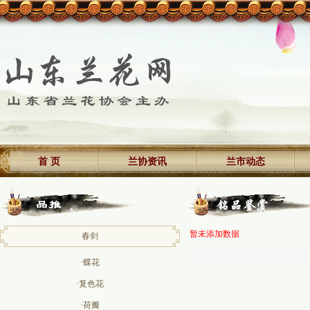
首 页
兰协资讯
兰市动态
暂未添加数据
春剑
·蝶花
·复色花
·荷瓣