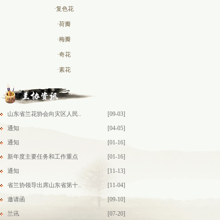
·复色花
·荷瓣
·梅瓣
·奇花
·素花
山东省兰花协会向灾区人民..
[09-03]
通知
[04-05]
通知
[01-16]
新年度主要任务和工作重点
[01-16]
通知
[11-13]
省兰协领导出席山东省第十..
[11-04]
邀请函
[09-10]
兰讯
[07-20]