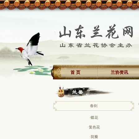
首 页
兰协资讯
春剑
·蝶花
·复色花
·荷瓣