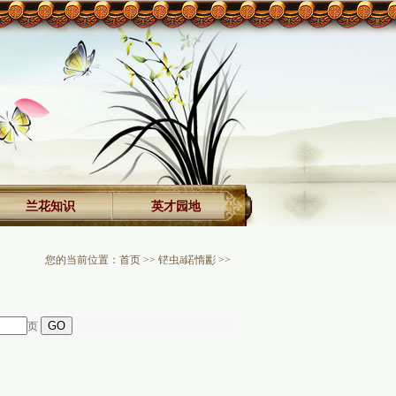
兰花知识
英才园地
您的当前位置：
首页
>>
铓虫ā鍩惰彲
>>
页