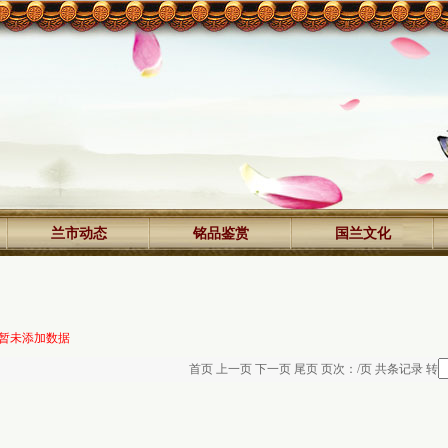
兰市动态
铭品鉴赏
国兰文化
暂未添加数据
首页 上一页 下一页 尾页 页次：/页 共条记录 转