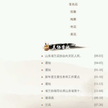
·复色花
·荷瓣
·梅瓣
·奇花
·素花
山东省兰花协会向灾区人民..
[09-03]
通知
[04-05]
通知
[01-16]
新年度主要任务和工作重点
[01-16]
通知
[11-13]
省兰协领导出席山东省第十..
[11-04]
邀请函
[09-10]
兰讯
[07-20]