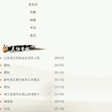
·复色花
·荷瓣
·梅瓣
·奇花
·素花
山东省兰花协会向灾区人民..
[09-03]
通知
[04-05]
通知
[01-16]
新年度主要任务和工作重点
[01-16]
通知
[11-13]
省兰协领导出席山东省第十..
[11-04]
邀请函
[09-10]
兰讯
[07-20]