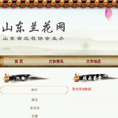
首 页
兰协资讯
兰市动态
暂未添加数据
春剑
·蝶花
·复色花
·荷瓣