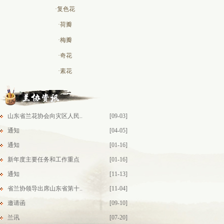
·复色花
·荷瓣
·梅瓣
·奇花
·素花
山东省兰花协会向灾区人民..
[09-03]
通知
[04-05]
通知
[01-16]
新年度主要任务和工作重点
[01-16]
通知
[11-13]
省兰协领导出席山东省第十..
[11-04]
邀请函
[09-10]
兰讯
[07-20]