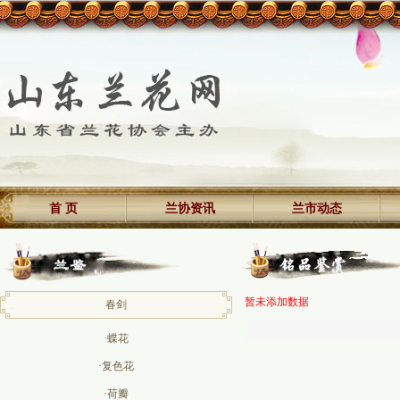
首 页
兰协资讯
兰市动态
暂未添加数据
春剑
·蝶花
·复色花
·荷瓣