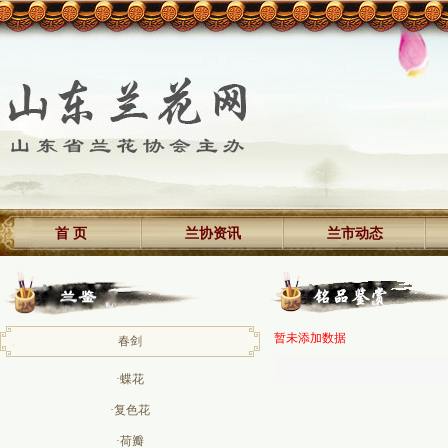
首 页
兰协资讯
兰市动态
暂未添加数据
春剑
·蝶花
·复色花
·荷瓣