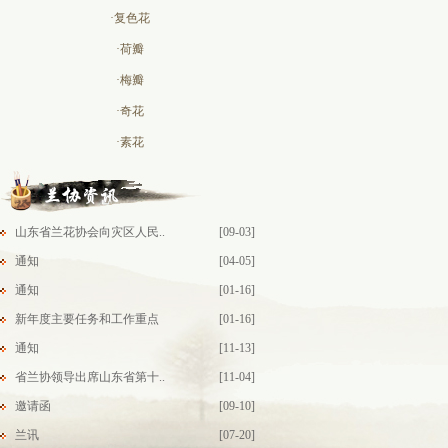
·复色花
·荷瓣
·梅瓣
·奇花
·素花
山东省兰花协会向灾区人民..
[09-03]
通知
[04-05]
通知
[01-16]
新年度主要任务和工作重点
[01-16]
通知
[11-13]
省兰协领导出席山东省第十..
[11-04]
邀请函
[09-10]
兰讯
[07-20]