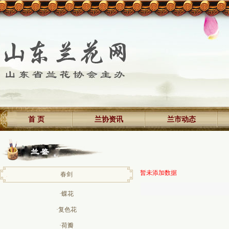
首 页
兰协资讯
兰市动态
暂未添加数据
春剑
·蝶花
·复色花
·荷瓣