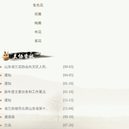
·复色花
·荷瓣
·梅瓣
·奇花
·素花
山东省兰花协会向灾区人民..
[09-03]
通知
[04-05]
通知
[01-16]
新年度主要任务和工作重点
[01-16]
通知
[11-13]
省兰协领导出席山东省第十..
[11-04]
邀请函
[09-10]
兰讯
[07-20]