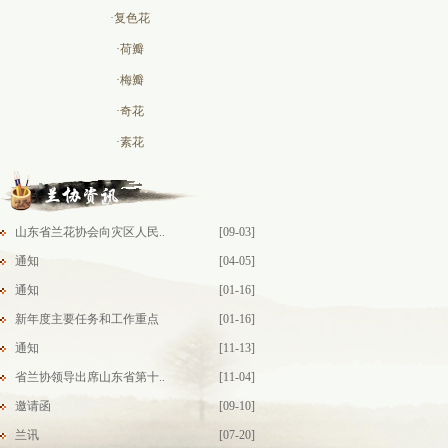
·复色花
·荷瓣
·梅瓣
·奇花
·素花
山东省兰花协会向灾区人民..
[09-03]
通知
[04-05]
通知
[01-16]
新年度主要任务和工作重点
[01-16]
通知
[11-13]
省兰协领导出席山东省第十..
[11-04]
邀请函
[09-10]
兰讯
[07-20]