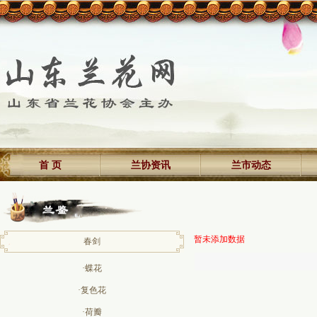
首 页
兰协资讯
兰市动态
暂未添加数据
春剑
·蝶花
·复色花
·荷瓣