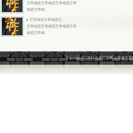
兰市动态兰市动态兰市动态兰市
动态兰市动..
兰市动态兰市动态兰..
兰市动态兰市动态兰市动态兰市
动态兰市动..
Copyright (C) 2014 山东兰花网-山东省兰花协会